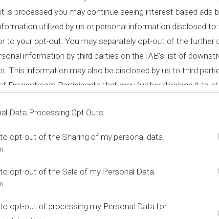
ασία στην έννοια της
σε ένα έργο. Η παραλαβή 
ποιότητας
st is processed you may continue seeing interest-based ads 
φές και τα υπολογιζόμενα μεγέθη της κάθε εργασίας είναι
nformation utilized by us or personal information disclosed to 
ποτυχίας ενός έργου. Η ορθή λειτουργία, η αντοχή στο χρό
ior to your opt-out. You may separately opt-out of the further 
υνδέονται άμεσα με την ορθή εκτέλεση των εργασιών κατά 
rsonal information by third parties on the IAB’s list of downs
ts. This information may also be disclosed by us to third parti
t of Downstream Participants
that may further disclose it to ot
ργου είναι η κατάρτιση ενός σχεδίου ποιότητας (Quality pl
al Data Processing Opt Outs
γραφο, στο οποίο διατυπώνονται οι ειδικές πρακτικές και τ
 δραστηριοτήτων που έχουν σχέση με ένα έργο ή σύμβαση. 
 to opt-out of the Sharing of my personal data.
με την διαδικασία της εκτέλεσης του έργου και επιτυγχάν
In
η σφαλμάτων έγκαιρα και αποτελεσματικά.
 to opt-out of the Sale of my Personal Data.
In
 to opt-out of processing my Personal Data for