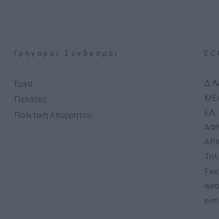
Γρήγοροι Σύνδεσμοι
EC
Δ Λ
Έργα
ΜΕ
Πελάτες
ΕΛ.
Πολιτική Απορρήτου
ΑΦΜ
ΑΡΙ
Τηλ
Fax
web
e-ma