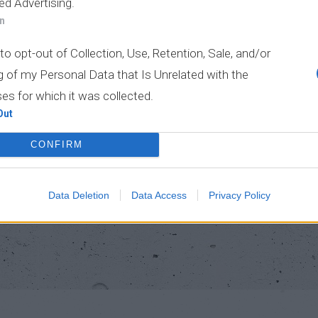
ed Advertising.
ος ποσοτήτων, μέτρηση ποσοτήτων).
In
ΠΠΕ) σύμφωνα με τις γενικές και ειδικές προδιαγραφές τ
to opt-out of Collection, Use, Retention, Sale, and/or
ς σύμφωνα με το Πρόγραμμα Ποιότητας του Έργου (φύλλα 
g of my Personal Data that Is Unrelated with the
es for which it was collected.
Out
τά EN ISO 9001:2008 με πεδίο εφαρμογής την Εκπόνηση Με
CONFIRM
γων.
Data Deletion
Data Access
Privacy Policy