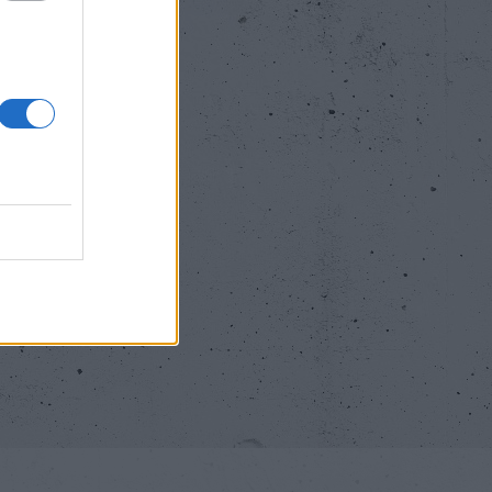
ου
ελέγχου
λετών
NEXT PAGE