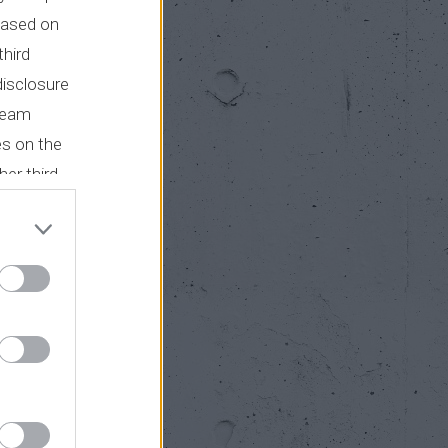
των
based on
 μια
third
νο, το
disclosure
την
tream
es on the
her third
an). Το
α μέσα
Με αυτό
εται η