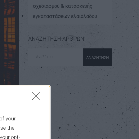
σχεδιασμού & κατασκευής
εγκαταστάσεων ελαιόλαδου
ΑΝΑΖΗΤΗΣΗ ΑΡΘΡΩΝ
Αναζήτηση
για:
 of your
use the
your opt-