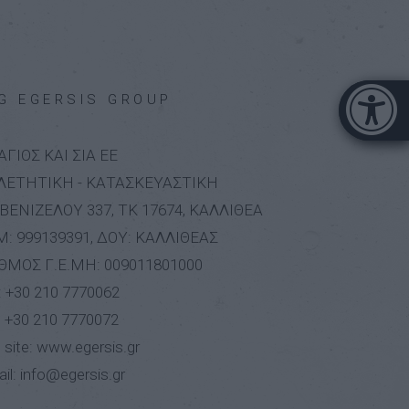
Μπάρα π
G EGERSIS GROUP
[
ΑΓΙΟΣ ΚΑΙ ΣΙΑ ΕΕ
ΛΕΤΗΤΙΚΗ - ΚΑΤΑΣΚΕΥΑΣΤΙΚΗ
 ΒΕΝΙΖΕΛΟΥ 337, ΤΚ 17674, ΚΑΛΛΙΘΕΑ
: 999139391, ΔΟΥ: ΚΑΛΛΙΘΕΑΣ
ΘΜΟΣ Γ.Ε.ΜΗ: 009011801000
:
+30 210 7770062
: +30 210 7770072
 site: www.egersis.gr
il:
info@egersis.gr