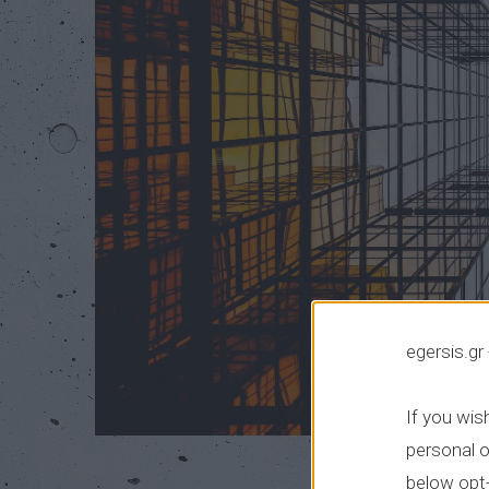
egersis.gr
If you wis
personal o
below opt-