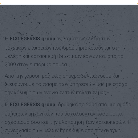
Η
ανήκει στον κλάδο των
ECG EGERSIS group
τεχνικών εταιρειών που δραστηριοποιούνται στη
μελέτη και κατασκευή ιδιωτικών έργων και από το
2009 στοv εμπορικό τομέα.
Από την ίδρυση μας εώς σήμερα βελτιώνουμε και
διευρύνουμε το φάσμα των υπηρεσιών μας με στόχο
την κάλυψη των αναγκών των πελατών μας.
Η
ιδρύθηκε το 2004 από μια ομάδα
ECG EGERSIS group
έμπειρων μηχανικών που ασχολούνταν τόσο με το
σχεδιασμό όσο και την υλοποίηση των κατασκευών. Η
συνεργασία των μελών προέκυψε από την ανάγκη