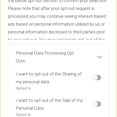
the below opt-out section to confirm your selection.
Please note that after your opt-out request is
processed you may continue seeing interest-based
ads based on personal information utilized by us or
personal information disclosed to third parties prior
to your opt-out. You may separately opt-out of the
further disclosure of your personal information by
Personal Data Processing Opt
third parties on the IAB’s list of downstream
Outs
participants. This information may also be disclosed
by us to third parties on the
IAB’s List of
I want to opt-out of the Sharing of
Downstream Participants
that may further disclose
my personal data.
it to other third parties.
Opted In
I want to opt-out of the Sale of my
Personal Data.
Opted In