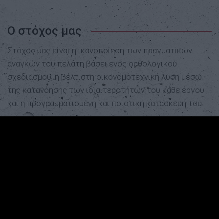
Ο στόχος μας
Στόχος μας είναι η ικανοποίηση των πραγματικών
αναγκών του πελάτη βάσει ενός ορθολογικού
σχεδιασμού, η βέλτιστη οικονομοτεχνική λύση μέσω
της κατανόησης των ιδιαιτεροτήτων του κάθε έργου
και η προγραμματισμένη και ποιοτική κατασκευή του.
Επιπρόσθετα η αύξηση της ανταγωνιστικοτητάς μας
μέσω του εξορθολογισμού των μεθόδων μας
οδηγώντας σε μείωση του κόστους, είναι ένας στόχος
πιο επίκαιρος από ποτέ. Η στελέχωση της εταιρίας, η
εμπειρία των μελών, ο εξοπλισμός και η όρεξη για
δημιουργία είναι τα εργαλεία για να πετύχουμε το
στόχο μας.