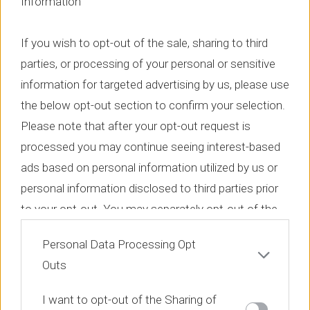
Information
και οι καθορισμένες κατακόρυφες οδεύσεις των
μηχανολογικών εγκαταστάσεων είχε ως αποτέλεσμα
If you wish to opt-out of the sale, sharing to third
την πλήρη εκμετάλλευση των ελάχιστων
parties, or processing of your personal or sensitive
ανθρωποκεντρικών απαιτήσεων προκειμένου οι χώροι
information for targeted advertising by us, please use
να είναι απολυτά λειτουργικοί.
the below opt-out section to confirm your selection.
Ως προς τα υλικά η χρήση ξύλινων επιφανειών ή
Please note that after your opt-out request is
υλικών που μιμούνται το ξύλο αποτέλεσε την κυρίαρχη
processed you may continue seeing interest-based
επιλογή προκειμένου οι χώροι να αποπνέουν ζεστασιά
ads based on personal information utilized by us or
σε αντιδιαστολή με την σκληρότητα των μεταλλικών
personal information disclosed to third parties prior
στοιχειών τόσο στο εσωτερικό όσο και στην
to your opt-out. You may separately opt-out of the
διαμόρφωση της όψη.
further disclosure of your personal information by
Personal Data Processing Opt
third parties on the IAB’s list of downstream
Outs
participants. This information may also be disclosed
by us to third parties on the
IAB’s List of
I want to opt-out of the Sharing of