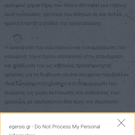
εμπορικό χαρακτήρα, που πλέον αποτελεί μια ταχέως
αναπτυσσομένη γειτονιά των Αθηνών αν και πολλά
χρονιά ήταν στο στάδιο της εγκατάλειψης.
Η ανακαίνιση του εσωτερικού και η αναμόρφωση του
κελύφους του κτηρίου αποσκοπεί στην επανάχρηση
και αναβίωση του ως κατοικία, προσελκύοντας
χρήστες για τη διαβίωση σε ένα σύγχρονο περιβάλλον.
Ιδιαίτερη βαρύτητα δόθηκε στη διαμόρφωση του
δώματος ως χώρο εκτόνωσης και ανάπαυλας των
χρηστών, με απρόσκοπτη θέα προς την Ακρόπολη.
Η ανακαίνιση αποσκοπούσε στην διαμόρφωση
περισσότερων διαμερισμάτων από των αρχικών . Η
egersis.gr -
Do Not Process My Personal
μικρή επιφάνεια κάλυψης, το σταθερό κλιμακοστάσιο